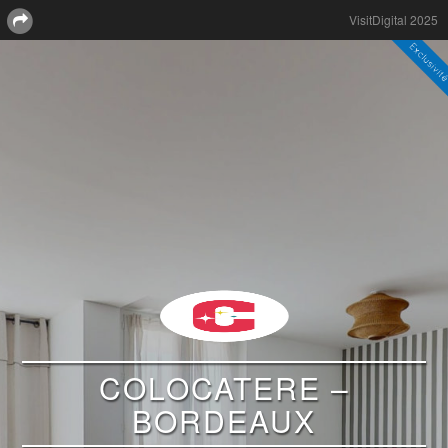
VisitDigital 2025
COLOCATERE –
BORDEAUX