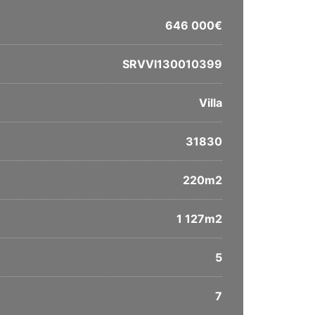
646 000€
SRVVI130010399
Villa
31830
220m2
1 127m2
5
7