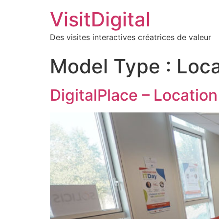
VisitDigital
Des visites interactives créatrices de valeur
Model Type :
Loca
DigitalPlace – Location